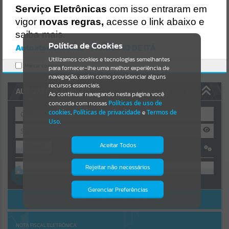
Uncaught SyntaxError: Unexpected token '('
Serviço Eletrônicas
com isso entraram em
https://ita.atende.net/cidadao/pagina/static/bundle/wpo_index_2_b
Resultados para
""
ase_l2_portal_editores_sync_e14c26d9c225f7e6839456cea306af19.js
vigor
novas regras,
acesse o link abaixo e
?v=1fa3919d:47
saiba mais.
Verificar Mais Detalhes
Portais
Política de Cookies
Autoatendimento - MUNICIPIO DE ITÁ
OK
Utilizamos cookies e tecnologias semelhantes
Por favor, aguarde...
Marcar como lido.
para fornecer-lhe uma melhor experiência de
navegação, assim como providenciar alguns
NOTÍCIAS
recursos essenciais.
AUTOATENDIMENTO
Ao continuar navegando nesta página você
concorda com nossas
Políticas de uso de
Por favor, aguarde...
cookies
,
Políticas de privacidade
e
Termos de
Uso
.
SUBPORTAIS
Aceitar Todos
Entrar
OU
Por favor, aguarde...
Rejeitar não necessários
Isto significa que diversos recursos
providenciados poderão não estar
Cadastre-se
|
Recuperar Senha
disponíveis.
Gerenciar Preferências
SERVIÇOS
ACESSAR SEM LOGIN
Por favor, aguarde...
NOTA FISCAL ELETRÔNICA