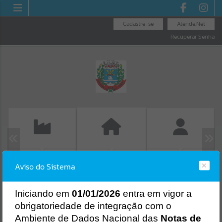
Cadastre-se
Atende.Net
Recuperar Senha
EMISSÃO DE GUIAS
FOLHA DE
GUIA IPTU
Aviso do Sistema
ISS/ALVARÁ
PAGAMENTO
Erro
SISTEMA
Gerenciamento do Sistema
I
niciando em
01/01/2026
entra em vigor a
CÓDIGO DA MENSAGEM:
EST-000040
obrigatoriedade de integração com o
Ocorreu um erro de script:
Ambiente de Dados Nacional das
Notas de