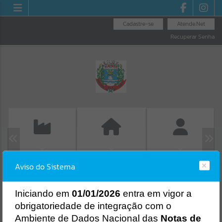
Cadastre-se
Atende.Net
Recuperar Senha
EMISSÃO DE GUIAS
FOLHA DE
GUIA IPTU
Aviso do Sistema
ISS/ALVARÁ
PAGAMENTO
Erro
SISTEMA
Gerenciamento do Sistema
I
niciando em
01/01/2026
entra em vigor a
CÓDIGO DA MENSAGEM:
EST-000040
obrigatoriedade de integração com o
Ocorreu um erro de script:
Ambiente de Dados Nacional das
Notas de