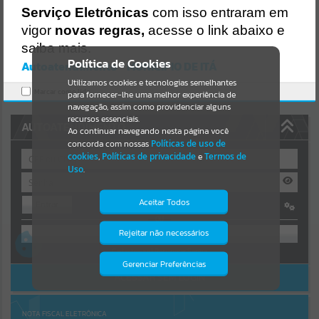
Uncaught SyntaxError: Unexpected token '('
Serviço Eletrônicas
com isso entraram em
https://ita.atende.net/cidadao/pagina/static/bundle/wpo_index_2_b
Resultados para
""
ase_l2_portal_editores_sync_e14c26d9c225f7e6839456cea306af19.js
vigor
novas regras,
acesse o link abaixo e
?v=1fa3919d:47
saiba mais.
Verificar Mais Detalhes
Portais
Política de Cookies
Autoatendimento - MUNICIPIO DE ITÁ
OK
Utilizamos cookies e tecnologias semelhantes
Por favor, aguarde...
Marcar como lido.
para fornecer-lhe uma melhor experiência de
navegação, assim como providenciar alguns
NOTÍCIAS
recursos essenciais.
AUTOATENDIMENTO
Ao continuar navegando nesta página você
concorda com nossas
Políticas de uso de
Por favor, aguarde...
cookies
,
Políticas de privacidade
e
Termos de
Uso
.
SUBPORTAIS
Aceitar Todos
Entrar
OU
Por favor, aguarde...
Rejeitar não necessários
Isto significa que diversos recursos
providenciados poderão não estar
Cadastre-se
|
Recuperar Senha
disponíveis.
Gerenciar Preferências
SERVIÇOS
ACESSAR SEM LOGIN
Por favor, aguarde...
NOTA FISCAL ELETRÔNICA