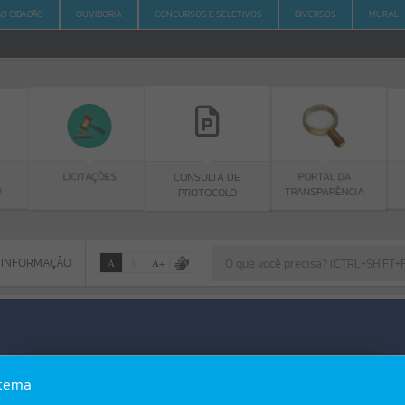
AO CIDADÃO
OUVIDORIA
CONCURSOS E SELETIVOS
DIVERSOS
MURAL
LICITAÇÕES
OUVID
CONSULTA DE
PORTAL DA
MUNIC
PROTOCOLO
TRANSPARÊNCIA
 INFORMAÇÃO
A
A
-
A
+
 INFORMAÇÃO
Por favor, aguarde...
Erro
stema
SISTEMA