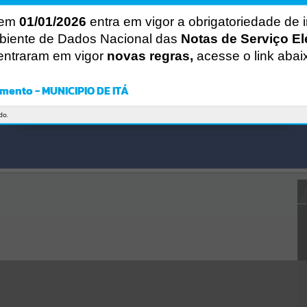
Gerenciamento do Sistema
CÓDIGO DA MENSAGEM:
EST-000040
 em
01/01/2026
entra em vigor a obrigatoriedade de 
Ocorreu um erro de script:
biente de Dados Nacional das
Notas de Serviço El
Uncaught SyntaxError: Unexpected token '('
entraram em vigor
novas regras,
acesse o link abai
https://ita.atende.net/cidadao/pagina/static/bundle/wpo_index_2_ba
se_l2_portal_editores_sync_e14c26d9c225f7e6839456cea306af19.js?
v=1fa3919d:47
mento - MUNICIPIO DE ITÁ
Verificar Mais Detalhes
OK
do.