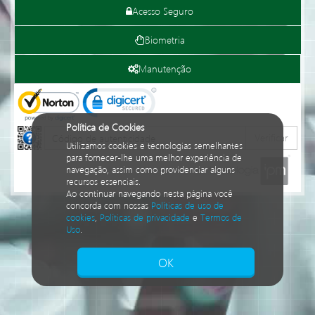
Acesso Seguro
Biometria
Manutenção
Política de Cookies
Verificar
Utilizamos cookies e tecnologias semelhantes
para fornecer-lhe uma melhor experiência de
navegação, assim como providenciar alguns
recursos essenciais.
Ao continuar navegando nesta página você
concorda com nossas
Políticas de uso de
cookies
,
Políticas de privacidade
e
Termos de
Uso
.
Isto significa que diversos recursos
providenciados poderão não estar disponíveis.
OK