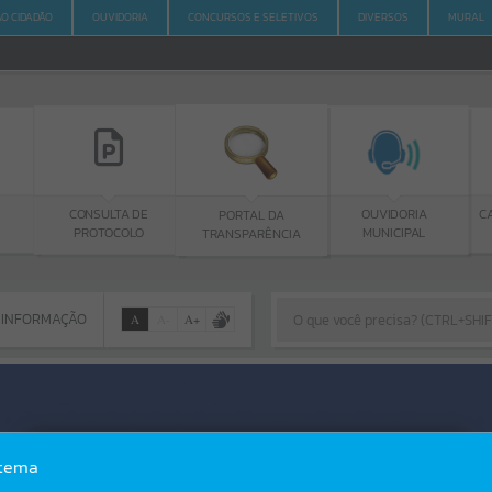
AO CIDADÃO
OUVIDORIA
CONCURSOS E SELETIVOS
DIVERSOS
MURAL
C
CONSULTA DE
OUVIDORIA
PORTAL DA
PROTOCOLO
MUNICIPAL
TRANSPARÊNCIA
 INFORMAÇÃO
A
A
-
A
+
 INFORMAÇÃO
Por favor, aguarde...
Erro
stema
SISTEMA