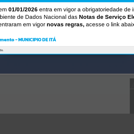
Gerenciamento do Sistema
CÓDIGO DA MENSAGEM:
EST-000040
 em
01/01/2026
entra em vigor a obrigatoriedade de 
Ocorreu um erro de script:
biente de Dados Nacional das
Notas de Serviço El
Uncaught SyntaxError: Unexpected token '('
entraram em vigor
novas regras,
acesse o link abai
https://ita.atende.net/cidadao/pagina/static/bundle/wpo_index_2_ba
se_l2_portal_editores_sync_e14c26d9c225f7e6839456cea306af19.js?
v=1fa3919d:47
mento - MUNICIPIO DE ITÁ
Verificar Mais Detalhes
OK
do.