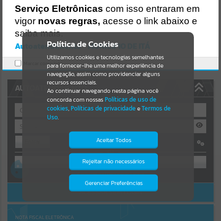
Uncaught SyntaxError: Unexpected token '('
Serviço Eletrônicas
com isso entraram em
https://ita.atende.net/cidadao/pagina/static/bundle/wpo_index_2_b
Resultados para
""
ase_l2_portal_editores_sync_e14c26d9c225f7e6839456cea306af19.js
vigor
novas regras,
acesse o link abaixo e
?v=1fa3919d:47
saiba mais.
Verificar Mais Detalhes
Portais
Política de Cookies
Autoatendimento - MUNICIPIO DE ITÁ
OK
Utilizamos cookies e tecnologias semelhantes
Por favor, aguarde...
Marcar como lido.
para fornecer-lhe uma melhor experiência de
navegação, assim como providenciar alguns
NOTÍCIAS
recursos essenciais.
AUTOATENDIMENTO
Ao continuar navegando nesta página você
concorda com nossas
Políticas de uso de
Por favor, aguarde...
cookies
,
Políticas de privacidade
e
Termos de
Uso
.
SUBPORTAIS
Aceitar Todos
Entrar
OU
Por favor, aguarde...
Rejeitar não necessários
Isto significa que diversos recursos
providenciados poderão não estar
Cadastre-se
|
Recuperar Senha
disponíveis.
Gerenciar Preferências
SERVIÇOS
ACESSAR SEM LOGIN
Por favor, aguarde...
NOTA FISCAL ELETRÔNICA