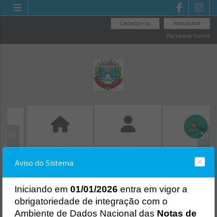
Cadastre-se
Atende.Net
Recuperar Senha
UIAS
GUIA IPTU
LICITAÇÕES
FOLHA DE
Á
Aviso do Sistema
PAGAMENTO
Erro
SISTEMA
Gerenciamento do Sistema
I
niciando em
01/01/2026
entra em vigor a
CÓDIGO DA MENSAGEM:
EST-000040
obrigatoriedade de integração com o
Ocorreu um erro de script:
Ambiente de Dados Nacional das
Notas de