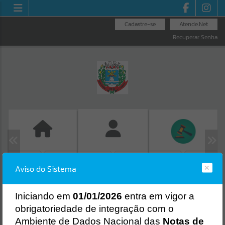
Cadastre-se
Atende.Net
Recuperar Senha
GUIA IPTU
LICITAÇÕES
FOLHA DE
Aviso do Sistema
PAGAMENTO
Erro
SISTEMA
Gerenciamento do Sistema
I
niciando em
01/01/2026
entra em vigor a
CÓDIGO DA MENSAGEM:
EST-000040
obrigatoriedade de integração com o
Ocorreu um erro de script:
Ambiente de Dados Nacional das
Notas de