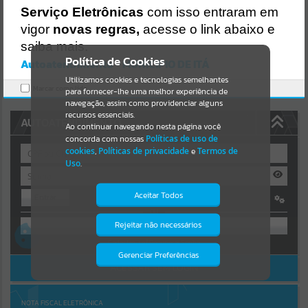
Uncaught SyntaxError: Unexpected token '('
Serviço Eletrônicas
com isso entraram em
https://ita.atende.net/cidadao/pagina/static/bundle/wpo_index_2_b
Resultados para
""
ase_l2_portal_editores_sync_e14c26d9c225f7e6839456cea306af19.js
vigor
novas regras,
acesse o link abaixo e
?v=1fa3919d:47
saiba mais.
Verificar Mais Detalhes
Portais
Política de Cookies
Autoatendimento - MUNICIPIO DE ITÁ
OK
Utilizamos cookies e tecnologias semelhantes
Por favor, aguarde...
Marcar como lido.
para fornecer-lhe uma melhor experiência de
navegação, assim como providenciar alguns
NOTÍCIAS
recursos essenciais.
AUTOATENDIMENTO
Ao continuar navegando nesta página você
concorda com nossas
Políticas de uso de
Por favor, aguarde...
cookies
,
Políticas de privacidade
e
Termos de
Uso
.
SUBPORTAIS
Aceitar Todos
Entrar
OU
Por favor, aguarde...
Rejeitar não necessários
Isto significa que diversos recursos
providenciados poderão não estar
Cadastre-se
|
Recuperar Senha
disponíveis.
Gerenciar Preferências
SERVIÇOS
ACESSAR SEM LOGIN
Por favor, aguarde...
NOTA FISCAL ELETRÔNICA