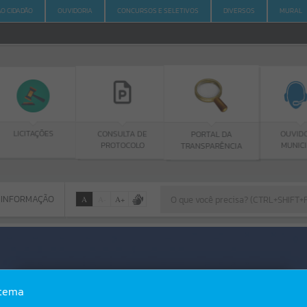
AO CIDADÃO
OUVIDORIA
CONCURSOS E SELETIVOS
DIVERSOS
MURAL
TAÇÕES
CONSULTA DE
OUVIDORIA
PORTAL DA
PROTOCOLO
MUNICIPAL
TRANSPARÊNCIA
 INFORMAÇÃO
A
A
-
A
+
 INFORMAÇÃO
Por favor, aguarde...
Erro
stema
SISTEMA