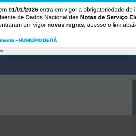
Gerenciamento do Sistema
CÓDIGO DA MENSAGEM:
EST-000040
 em
01/01/2026
entra em vigor a obrigatoriedade de 
Ocorreu um erro de script:
biente de Dados Nacional das
Notas de Serviço El
Uncaught SyntaxError: Unexpected token '('
entraram em vigor
novas regras,
acesse o link abai
https://ita.atende.net/cidadao/pagina/static/bundle/wpo_index_2_ba
se_l2_portal_editores_sync_e14c26d9c225f7e6839456cea306af19.js?
v=1fa3919d:47
mento - MUNICIPIO DE ITÁ
Verificar Mais Detalhes
OK
do.