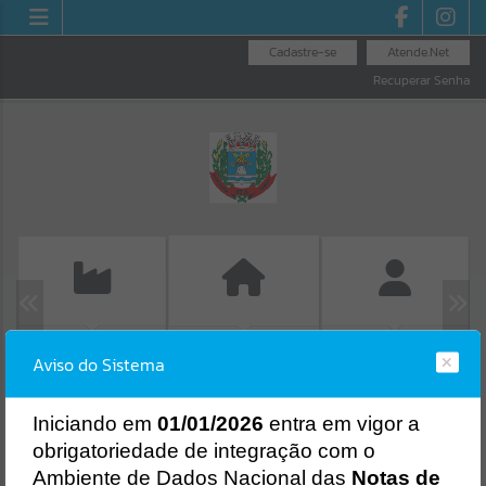
Cadastre-se
Atende.Net
Recuperar Senha
EMISSÃO DE GUIAS
FOLHA DE
GUIA IPTU
Aviso do Sistema
ISS/ALVARÁ
PAGAMENTO
Erro
SISTEMA
Gerenciamento do Sistema
I
niciando em
01/01/2026
entra em vigor a
CÓDIGO DA MENSAGEM:
EST-000040
obrigatoriedade de integração com o
Ocorreu um erro de script:
Ambiente de Dados Nacional das
Notas de