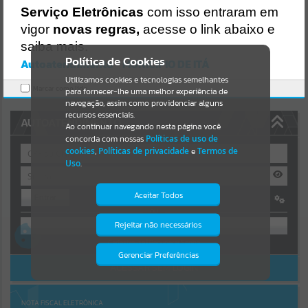
Uncaught SyntaxError: Unexpected token '('
Serviço Eletrônicas
com isso entraram em
https://ita.atende.net/cidadao/pagina/static/bundle/wpo_index_2_b
Resultados para
""
ase_l2_portal_editores_sync_e14c26d9c225f7e6839456cea306af19.js
vigor
novas regras,
acesse o link abaixo e
?v=1fa3919d:47
saiba mais.
Verificar Mais Detalhes
Portais
Política de Cookies
Autoatendimento - MUNICIPIO DE ITÁ
OK
Utilizamos cookies e tecnologias semelhantes
Por favor, aguarde...
Marcar como lido.
para fornecer-lhe uma melhor experiência de
navegação, assim como providenciar alguns
NOTÍCIAS
recursos essenciais.
AUTOATENDIMENTO
Ao continuar navegando nesta página você
concorda com nossas
Políticas de uso de
Por favor, aguarde...
cookies
,
Políticas de privacidade
e
Termos de
Uso
.
SUBPORTAIS
Aceitar Todos
Entrar
OU
Por favor, aguarde...
Rejeitar não necessários
Isto significa que diversos recursos
providenciados poderão não estar
Cadastre-se
|
Recuperar Senha
disponíveis.
Gerenciar Preferências
SERVIÇOS
ACESSAR SEM LOGIN
Por favor, aguarde...
NOTA FISCAL ELETRÔNICA