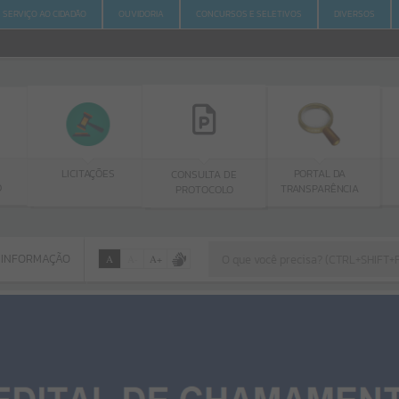
SERVIÇO AO CIDADÃO
OUVIDORIA
CONCURSOS E SELETIVOS
DIVERSOS
LICITAÇÕES
PORTAL DA
CONSULTA DE
TRANSPARÊNCIA
PROTOCOLO
 INFORMAÇÃO
A
A
-
A
+
 INFORMAÇÃO
Por favor, aguarde...