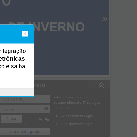
integração
etrônicas
xo e saiba
AUTOATENDIMENTO
Estão disponíveis no
autoatendimento
47
serviços
dos quais...
22
necessitam Login
Entrar
25
dispensam Login
OU