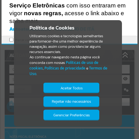
Uncaught SyntaxError: Unexpected token '('
Serviço Eletrônicas
com isso entraram em
https://ita.atende.net/cidadao/pagina/static/bundle/wpo_index_2_b
Resultados para
""
ase_l2_portal_editores_sync_e14c26d9c225f7e6839456cea306af19.js
vigor
novas regras,
acesse o link abaixo e
?v=1fa3919d:47
saiba mais.
Verificar Mais Detalhes
Portais
Política de Cookies
Autoatendimento - MUNICIPIO DE ITÁ
OK
Utilizamos cookies e tecnologias semelhantes
Por favor, aguarde...
Marcar como lido.
para fornecer-lhe uma melhor experiência de
navegação, assim como providenciar alguns
NOTÍCIAS
recursos essenciais.
AUTOATENDIMENTO
Ao continuar navegando nesta página você
concorda com nossas
Políticas de uso de
Por favor, aguarde...
cookies
,
Políticas de privacidade
e
Termos de
Uso
.
SUBPORTAIS
Aceitar Todos
Entrar
OU
Por favor, aguarde...
Rejeitar não necessários
Isto significa que diversos recursos
providenciados poderão não estar
Cadastre-se
|
Recuperar Senha
disponíveis.
Gerenciar Preferências
SERVIÇOS
ACESSAR SEM LOGIN
Por favor, aguarde...
NOTA FISCAL ELETRÔNICA