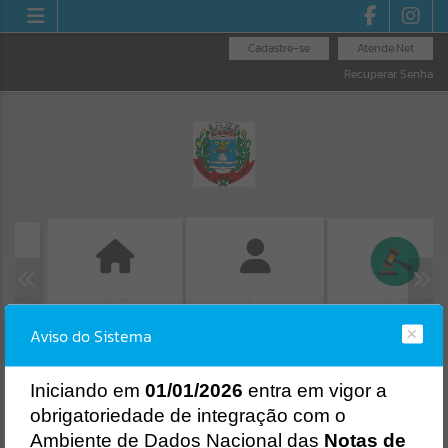
Cadastre-se
Atende.Net
Recuperar Senha
IAS
GUIA IPTU
LICITAÇÕES
FOLHA DE
Aviso do Sistema
PAGAMENTO
Erro
SISTEMA
Gerenciamento do Sistema
I
niciando em
01/01/2026
entra em vigor a
CÓDIGO DA MENSAGEM:
EST-000040
obrigatoriedade de integração com o
Ocorreu um erro de script:
Ambiente de Dados Nacional das
Notas de