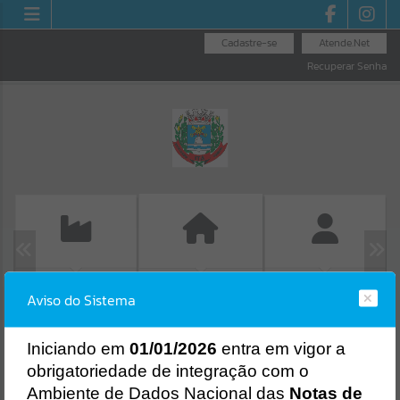
Cadastre-se
Atende.Net
Recuperar Senha
EMISSÃO DE GUIAS
FOLHA DE
GUIA IPTU
Aviso do Sistema
ISS/ALVARÁ
PAGAMENTO
Erro
SISTEMA
Gerenciamento do Sistema
I
niciando em
01/01/2026
entra em vigor a
CÓDIGO DA MENSAGEM:
EST-000040
obrigatoriedade de integração com o
Ocorreu um erro de script:
Ambiente de Dados Nacional das
Notas de