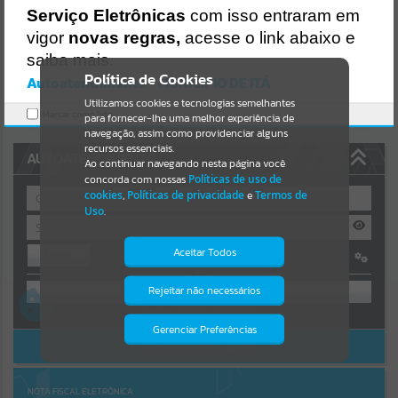
Uncaught SyntaxError: Unexpected token '('
Serviço Eletrônicas
com isso entraram em
https://ita.atende.net/cidadao/pagina/static/bundle/wpo_index_2_b
Resultados para
""
ase_l2_portal_editores_sync_e14c26d9c225f7e6839456cea306af19.js
vigor
novas regras,
acesse o link abaixo e
?v=1fa3919d:47
saiba mais.
Verificar Mais Detalhes
Portais
Política de Cookies
Autoatendimento - MUNICIPIO DE ITÁ
OK
Utilizamos cookies e tecnologias semelhantes
Por favor, aguarde...
Marcar como lido.
para fornecer-lhe uma melhor experiência de
navegação, assim como providenciar alguns
NOTÍCIAS
recursos essenciais.
AUTOATENDIMENTO
Ao continuar navegando nesta página você
concorda com nossas
Políticas de uso de
Por favor, aguarde...
cookies
,
Políticas de privacidade
e
Termos de
Uso
.
SUBPORTAIS
Aceitar Todos
Entrar
OU
Por favor, aguarde...
Rejeitar não necessários
Isto significa que diversos recursos
providenciados poderão não estar
Cadastre-se
|
Recuperar Senha
disponíveis.
Gerenciar Preferências
SERVIÇOS
ACESSAR SEM LOGIN
Por favor, aguarde...
NOTA FISCAL ELETRÔNICA