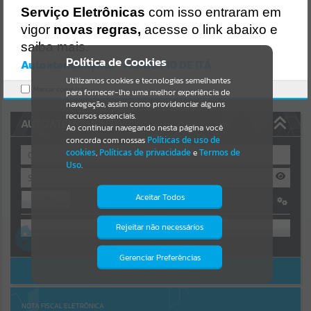
Uncaught SyntaxError: Unexpected token '('
Serviço Eletrônicas
com isso entraram em
https://ita.atende.net/cidadao/pagina/static/bundle/wpo_index_2_b
Resultados para
""
ase_l2_portal_editores_sync_e14c26d9c225f7e6839456cea306af19.js
vigor
novas regras,
acesse o link abaixo e
?v=1fa3919d:47
saiba mais.
Verificar Mais Detalhes
Portais
Política de Cookies
Autoatendimento - MUNICIPIO DE ITÁ
OK
Utilizamos cookies e tecnologias semelhantes
Por favor, aguarde...
Marcar como lido.
para fornecer-lhe uma melhor experiência de
navegação, assim como providenciar alguns
NOTÍCIAS
recursos essenciais.
AUTOATENDIMENTO
Ao continuar navegando nesta página você
concorda com nossas
Políticas de uso de
Por favor, aguarde...
cookies
,
Políticas de privacidade
e
Termos de
Uso
.
SUBPORTAIS
Aceitar Todos
Entrar
OU
Por favor, aguarde...
Rejeitar não necessários
Isto significa que diversos recursos
providenciados poderão não estar
Cadastre-se
|
Recuperar Senha
disponíveis.
Gerenciar Preferências
SERVIÇOS
ACESSAR SEM LOGIN
Por favor, aguarde...
NOTA FISCAL ELETRÔNICA