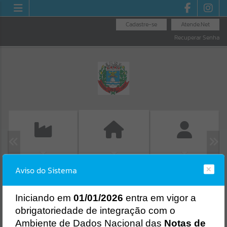
Cadastre-se
Atende.Net
Recuperar Senha
EMISSÃO DE GUIAS
FOLHA DE
GUIA IPTU
Aviso do Sistema
ISS/ALVARÁ
PAGAMENTO
Erro
SISTEMA
Gerenciamento do Sistema
I
niciando em
01/01/2026
entra em vigor a
CÓDIGO DA MENSAGEM:
EST-000040
obrigatoriedade de integração com o
Ocorreu um erro de script:
Ambiente de Dados Nacional das
Notas de