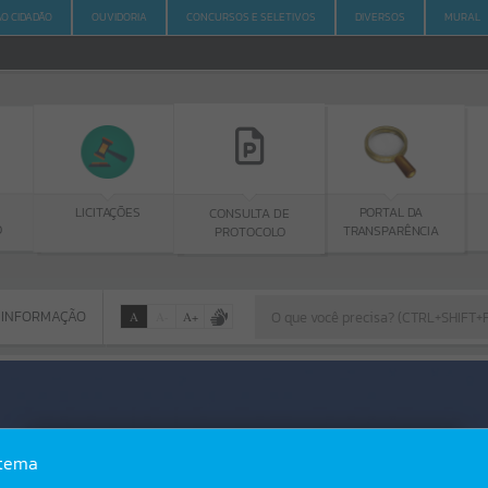
AO CIDADÃO
OUVIDORIA
CONCURSOS E SELETIVOS
DIVERSOS
MURAL
LICITAÇÕES
OU
CONSULTA DE
PORTAL DA
MU
PROTOCOLO
TRANSPARÊNCIA
 INFORMAÇÃO
A
A
-
A
+
 INFORMAÇÃO
Por favor, aguarde...
Erro
stema
SISTEMA