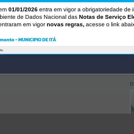
Gerenciamento do Sistema
CÓDIGO DA MENSAGEM:
EST-000040
 em
01/01/2026
entra em vigor a obrigatoriedade de 
Ocorreu um erro de script:
biente de Dados Nacional das
Notas de Serviço El
Uncaught SyntaxError: Unexpected token '('
entraram em vigor
novas regras,
acesse o link abai
https://ita.atende.net/cidadao/noticia/static/bundle/wpo_index_2_b
ase_l2_portal_editores_sync_e14c26d9c225f7e6839456cea306af19.js
?v=1fa3919d:47
mento - MUNICIPIO DE ITÁ
Verificar Mais Detalhes
OK
do.
D