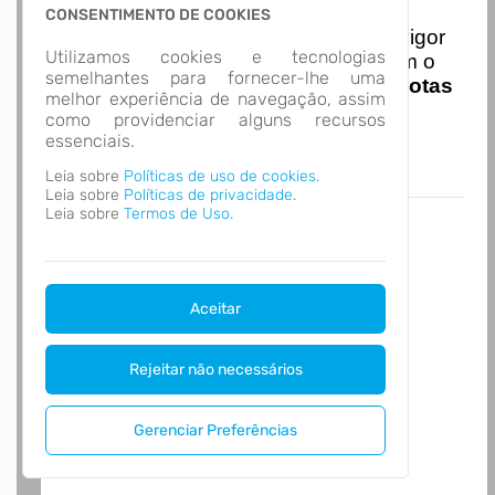
Nota Nacional
CONSENTIMENTO DE COOKIES
I
niciando em
01/01/2026
entra em vigor
Utilizamos cookies e tecnologias
a obrigatoriedade de integração com o
semelhantes para fornecer-lhe uma
Ambiente de Dados Nacional das
Notas
melhor experiência de navegação, assim
de Serviço Eletrônicas
com isso
como providenciar alguns recursos
entraram em vigor
novas regras,
essenciais.
acesse o link abaixo e saiba mais.
Leia sobre
Políticas de uso de cookies.
Autoatendimento - MUNICIPIO DE ITÁ
Leia sobre
Políticas de privacidade.
Leia sobre
Termos de Uso.
Aceitar
Rejeitar não necessários
Gerenciar Preferências