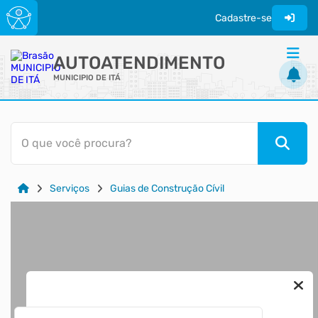
Cadastre-se
AUTOATENDIMENTO
MUNICIPIO DE ITÁ
ACESSO RÁPIDO
O que você procura?
Acessibilidade
Cidadão
Serviços
Guias de Construção Cívil
Transparência