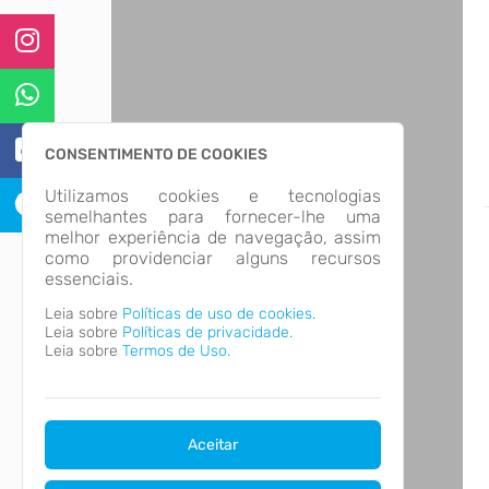
CONSENTIMENTO DE COOKIES
Utilizamos cookies e tecnologias
semelhantes para fornecer-lhe uma
melhor experiência de navegação, assim
como providenciar alguns recursos
essenciais.
Leia sobre
Políticas de uso de cookies.
Leia sobre
Políticas de privacidade.
Leia sobre
Termos de Uso.
Aceitar